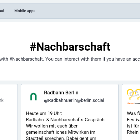
out
Mobile apps
#Nachbarschaft
 with
#Nachbarschaft
. You can interact with them if you have an ac
Radbahn Berlin
rk
@
RadbahnBerlin@berlin.social
Heute um 19 Uhr:
Was fü
Radbahn- & Nachbarschafts-Gespräch 
Festiva
Wir wollen mit euch über 
ist fü
gemeinschaftliches Mitwirken im 
Rhein
Stadtteil sprechen. Dabei geht um 