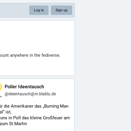
Log in
Sign up
count anywhere in the fediverse.
Poller Ideentausch
@
ideentausch@m.blablu.de
r die Amerikaner das „Burning Man 
l“ ist,
r uns in Poll das kleine Großfeuer am 
 zum St.Martin