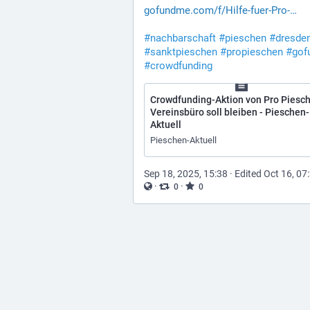
gofundme.com/f/Hilfe-fuer-Pro-
#
nachbarschaft
#
pieschen
#
dresde
#
sanktpieschen
#
propieschen
#
gof
#
crowdfunding
Crowdfunding-Aktion von Pro Piesc
Vereinsbüro soll bleiben - Pieschen-
Aktuell
Pieschen-Aktuell
Sep 18, 2025, 15:38
·
Edited Oct 16, 07
·
·
0
0