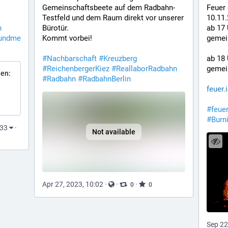
Gemeinschaftsbeete auf dem Radbahn-
Feuer
Testfeld und dem Raum direkt vor unserer 
10.11
n
Bürotür.
ab 17 
undme
Kommt vorbei!
gemei
#
Nachbarschaft
#
Kreuzberg
ab 18 
#
ReichenbergerKiez
#
ReallaborRadbahn
gemei
hen:
#
Radbahn
#
RadbahnBerlin
feuer.
#
feue
#
Burn
:33
·
Not available
Apr 27, 2023, 10:02
·
·
·
0
0
Sep 22