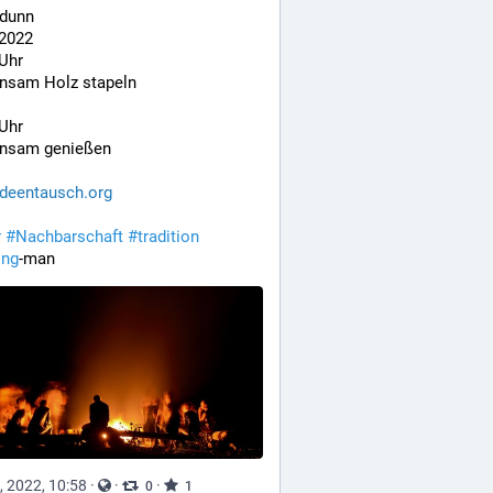
 dunn
.2022
Uhr
nsam Holz stapeln
Uhr
nsam genießen
ideentausch.org
r
#
Nachbarschaft
#
tradition
ing
-man
, 2022, 10:58
·
·
·
0
1