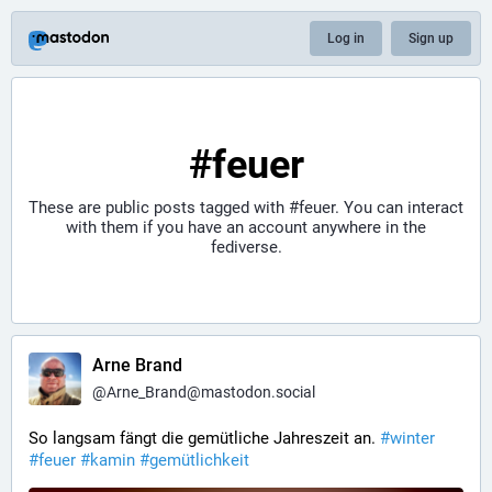
Log in
Sign up
#feuer
These are public posts tagged with
#feuer
. You can interact
with them if you have an account anywhere in the
fediverse.
Arne Brand
@
Arne_Brand@mastodon.social
So langsam fängt die gemütliche Jahreszeit an. 
#
winter
#
feuer
#
kamin
#
gemütlichkeit