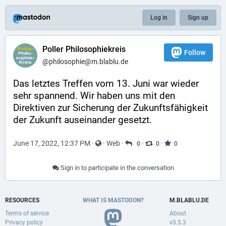
Log in
Sign up
Poller Philosophiekreis
Follow
@philosophie@m.blablu.de
Das letztes Treffen vom 13. Juni war wieder 
sehr spannend. Wir haben uns mit den 
Direktiven zur Sicherung der Zukunftsfähigkeit 
der Zukunft auseinander gesetzt.
June 17, 2022, 12:37 PM
·
·
Web
·
·
·
0
0
0
Sign in to participate in the conversation
RESOURCES
WHAT IS MASTODON?
M.BLABLU.DE
Terms of service
About
Privacy policy
v3.5.3