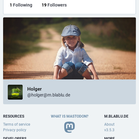
1
Following
19
Followers
Holger
@holger@m.blablu.de
RESOURCES
WHAT IS MASTODON?
M.BLABLU.DE
Terms of service
About
Privacy policy
v3.5.3
DEVELOPERS
MORE…